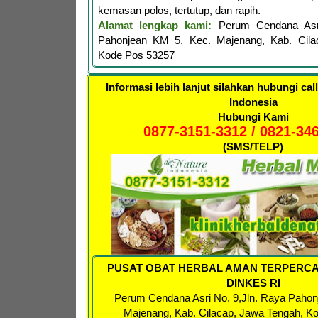
kemasan polos, tertutup, dan rapih.
Alamat lengkap kami:
Perum Cendana Asr
Pahonjean KM 5, Kec. Majenang, Kab. Cila
Kode Pos 53257
Informasi lebih lanjut silahkan hubungi cal
Indonesia
Hubungi Kami
0877-3151-3312 / 0821-34
(SMS/TELP)
PUSAT OBAT HERBAL AMAN TERPERCA
DINKES RI
Perum Cendana Asri No. 9,
Jln. Raya Pahon
Majenang, Kab. Cilacap, Jawa Tengah, K