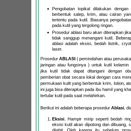
Pengobatan topikal dilakukan dengan
berbentuk salep, krim, atau cairan y
tertentu pada kutil. Biasanya pengobatan
pada kutil yang tergolong ringan.
Prosedur ablasi baru akan diterapkan jika
tidak sanggup menangani kutil. Bebera
ablasi adalah eksisi, bedah listrik, cry
laser.
Prosedur
ABLASI
( pemindahan atau perusaka
jaringan atau fungsinya ) untuk kutil kelamin
jika kutil tidak dapat ditangani dengan oba
pemberian obat secara lokal dengan cara men
permukaan kulit yang berbentuk krim, lotion, at
ini juga bisa diterapkan pada ibu hamil yang kh
tertular kutil pada saat melahirkan.
Berikut ini adalah beberapa prosedur
Ablasi
, d
Eksisi
. Hampir mirip seperti bedah rin
eksisi kutil akan dipotong dan dibuang, se
dijahit. Oleh karena itu sebelum prose