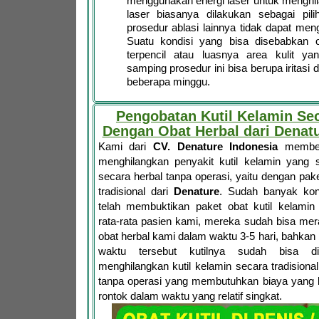
menggunakan energi laser untuk menghil
laser biasanya dilakukan sebagai pilih
prosedur ablasi lainnya tidak dapat meng
Suatu kondisi yang bisa disebabkan o
terpencil atau luasnya area kulit yang
samping prosedur ini bisa berupa iritasi 
beberapa minggu.
Pengobatan Kutil Kelamin Se
Dengan Obat Herbal dari Denatu
Kami dari
CV. Denature Indonesia
memberi
menghilangkan penyakit kutil kelamin yang 
secara herbal tanpa operasi, yaitu dengan pake
tradisional dari
Denature
. Sudah banyak ko
telah membuktikan paket obat kutil kelami
rata-rata pasien kami, mereka sudah bisa mer
obat herbal kami dalam waktu 3-5 hari, bahka
waktu tersebut kutilnya sudah bisa dir
menghilangkan kutil kelamin secara tradisional
tanpa operasi yang membutuhkan biaya yang b
rontok dalam waktu yang relatif singkat.