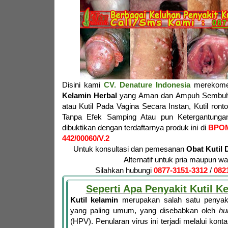
Disini kami
CV. Denature Indonesia
merekome
Kelamin Herbal
yang Aman dan Ampuh Sembuhk
atau Kutil Pada Vagina Secara Instan, Kutil ron
Tanpa Efek Samping Atau pun Ketergantungan
dibuktikan dengan terdaftarnya produk ini di
BPO
442/00060/V.2
Untuk konsultasi dan pemesanan
Obat Kutil 
Alternatif untuk pria maupun wa
Silahkan hubungi
0877-3151-3312
/
082
Seperti Apa Penyakit Kutil K
Kutil kelamin
merupakan salah satu penyaki
yang paling umum, yang disebabkan oleh
hu
(HPV). Penularan virus ini terjadi melalui konta