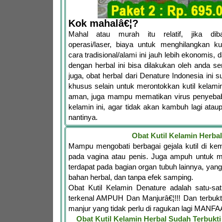
Kok mahalâ€¦?
Mahal atau murah itu relatif, jika dib
operasi/laser, biaya untuk menghilangkan ku
cara tradisional/alami ini jauh lebih ekonomis,
dengan herbal ini bisa dilakukan oleh anda se
juga, obat herbal dari Denature Indonesia ini 
khusus selain untuk merontokkan kutil kelam
aman, juga mampu mematikan virus penyebab d
kelamin ini, agar tidak akan kambuh lagi ata
nantinya.
Obat Kutil Kelamin Herbal
Mampu mengobati berbagai gejala kutil di ke
pada vagina atau penis. Juga ampuh untuk me
terdapat pada bagian organ tubuh lainnya, yang
bahan herbal, dan tanpa efek samping.
Obat Kutil Kelamin Denature adalah satu-s
terkenal AMPUH Dan Manjurâ€¦!!! Dan terbukt
manjur yang tidak perlu di ragukan lagi MANFA
Obat Kutil Kelamin Herbal Sudah Terbuk