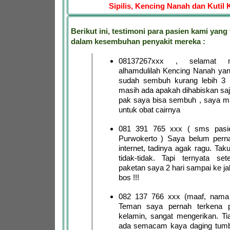
Sipilis, Kencing Nanah dan Kutil 
Berikut ini, testimoni para pasien kami yang 
dalam kesembuhan penyakit mereka :
08137267xxx , selamat 
alhamdulilah Kencing Nanah ya
sudah sembuh kurang lebih 3 h
masih ada apakah dihabiskan saja
pak saya bisa sembuh , saya m
untuk obat cairnya
081 391 765 xxx ( sms pasie
Purwokerto ) Saya belum pernah
internet, tadinya agak ragu. Taku
tidak-tidak. Tapi ternyata sete
paketan saya 2 hari sampai ke ja
bos !!!
082 137 766 xxx (maaf, nama
Teman saya pernah terkena pe
kelamin, sangat mengerikan. Tia
ada semacam kaya daging tumb