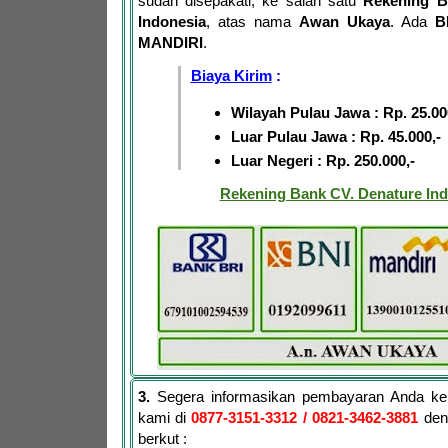
sudah disepakati, ke salah satu
Rekening B
Indonesia
, atas nama
Awan Ukaya
. Ada
B
MANDIRI
.
Biaya Kirim
:
Wilayah Pulau Jawa : Rp. 25.00
Luar Pulau Jawa : Rp. 45.000,-
Luar Negeri : Rp. 250.000,-
Rekening Bank CV. Denature Ind
3.
Segera informasikan pembayaran Anda ke
kami di
0877-3151-3312
/ 0821-3462-3881
den
berkut :