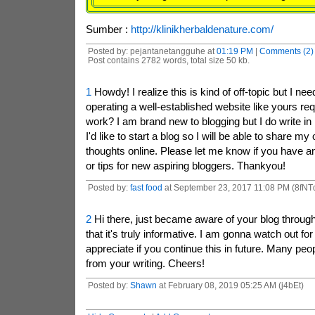
Sumber :
http://klinikherbaldenature.com/
Posted by: pejantanetangguhe at
01:19 PM
|
Comments (2)
Post contains 2782 words, total size 50 kb.
1
Howdy! I realize this is kind of off-topic but I n
operating a well-established website like yours req
work? I am brand new to blogging but I do write in
I'd like to start a blog so I will be able to share 
thoughts online. Please let me know if you have a
or tips for new aspiring bloggers. Thankyou!
Posted by:
fast food
at September 23, 2017 11:08 PM (8fNT
2
Hi there, just became aware of your blog throug
that it's truly informative. I am gonna watch out for 
appreciate if you continue this in future. Many peop
from your writing. Cheers!
Posted by:
Shawn
at February 08, 2019 05:25 AM (j4bEt)