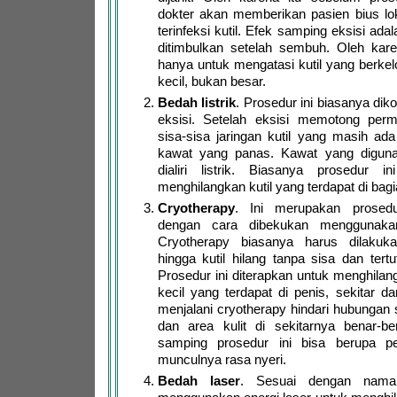
dokter akan memberikan pasien bius lo
terinfeksi kutil. Efek samping eksisi ad
ditimbulkan setelah sembuh. Oleh karen
hanya untuk mengatasi kutil yang berke
kecil, bukan besar.
Bedah listrik
. Prosedur ini biasanya di
eksisi. Setelah eksisi memotong perm
sisa-sisa jaringan kutil yang masih ad
kawat yang panas. Kawat yang digun
dialiri listrik. Biasanya prosedur i
menghilangkan kutil yang terdapat di bag
Cryotherapy
. Ini merupakan prosedu
dengan cara dibekukan menggunakan
Cryotherapy biasanya harus dilakuk
hingga kutil hilang tanpa sisa dan tertu
Prosedur ini diterapkan untuk menghilan
kecil yang terdapat di penis, sekitar d
menjalani cryotherapy hindari hubungan s
dan area kulit di sekitarnya benar-b
samping prosedur ini bisa berupa 
munculnya rasa nyeri.
Bedah laser
. Sesuai dengan naman