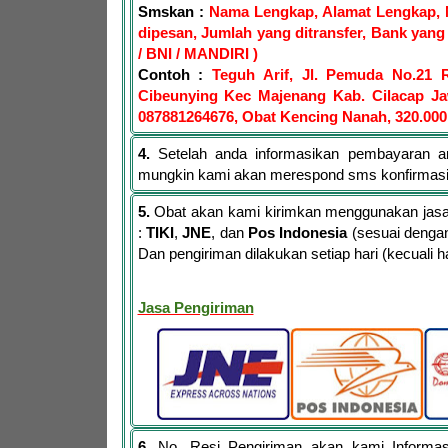
Smskan :
Nama Lengkap, Alamat Lengkap, 
dipesan, Jumlah yang ditransfer, Bank yang 
/ BNI / MANDIRI )
Contoh :
Teguh Arif, Jl. Pemuda No.21 
Cibeunying Kec Majenang Kab. Cilacap J
087881264676, Obat Kencing Nanah, 320.000
4.
Setelah anda informasikan pembayaran a
mungkin kami akan merespond sms konfirmas
5.
Obat akan kami kirimkan menggunakan jasa 
:
TIKI
,
JNE
, dan
Pos Indonesia
(sesuai dengan
Dan pengiriman dilakukan setiap hari (kecuali har
Jasa Pengiriman
6.
No. Resi Pengiriman akan kami Informa