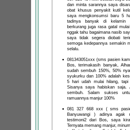
dan minta sarannya saya disa
obat khusus penyakit kutil kel
saya mengkonsumsi baru 5 har
tadinya banyak di kelamin
berkurang juga rasa gatal mulai
nggak tahu bagaimana nasib sa
saya tidak segera diobati ter
semoga kedepannya semakin m
selalu.
081343051xxx (sms pasien kami
Bos, terimakasih banyak, Alha
sudah sembuh 150%, 50% nya 
syukurku dan 100% adalah ke
5 hari udah mulai hilang, tapi
Sisanya saya habiskan saja. A
sembuh. Salam sukses untu
ramuannya manjur 100%
081 327 668 xxx ( sms pasie
Banyuwangi ) adinya agak 
testimoni2 dari Bos, saya kira
Ternyata memang manjur, minum