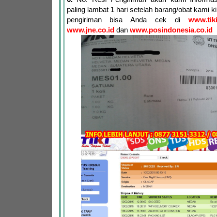
paling lambat 1 hari setelah barang/obat kami 
pengiriman bisa Anda cek di
www.tik
www.jne.co.id
dan
www.posindonesia.co.id