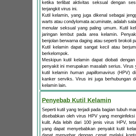
ketika terlibat aktivitas seksual dengan se
terjangkit virus ini.
Kutil kelamin, yang juga dikenal sebagai jen
warts atau condylomata acuminate, adalah salah
menular seksual yang paling umum. Kutil ke
jaringan lembut pada area kelamin. Penyakit 
benjolan berwarna daging atau seperti brokoli
Kutil kelamin dapat sangat kecil atau berju
berkelompok.
Meskipun kutil kelamin dapat diobati dengan
penyakit ini merupakan masalah serius. Viru
kutil kelamin
human papillomavirus
(HPV) di
kanker serviks. Virus ini juga berhubungan 
kelamin lain.
Penyebab Kutil Kelamin
Seperti kutil yang terjadi pada bagian tubuh ma
disebabkan oleh virus HPV yang menginfeksi
kulit. Ada lebih dari 100 jenis virus HPV, te
yang dapat menyebabkan penyakit kutil kelam
dapat menyebar dengan cepat melalui kont