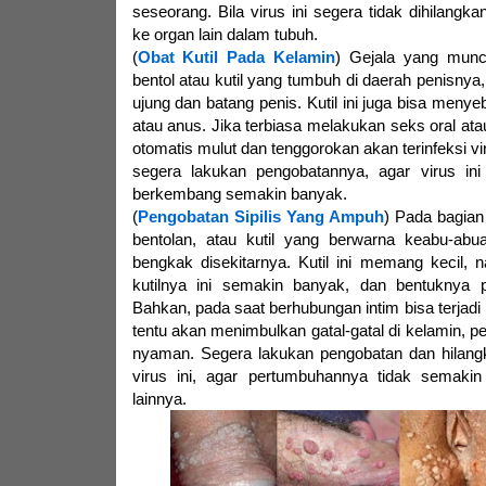
seseorang. Bila virus ini segera tidak dihilangka
ke organ lain dalam tubuh.
(
Obat Kutil Pada Kelamin
) Gejala yang munc
bentol atau kutil yang tumbuh di daerah penisnya
ujung dan batang penis. Kutil ini juga bisa meny
atau anus. Jika terbiasa melakukan seks oral at
otomatis mulut dan tenggorokan akan terinfeksi vir
segera lakukan pengobatannya, agar virus in
berkembang semakin banyak.
(
Pengobatan Sipilis Yang Ampuh
) Pada bagian 
bentolan, atau kutil yang berwarna keabu-ab
bengkak disekitarnya. Kutil ini memang kecil,
kutilnya ini semakin banyak, dan bentuknya
Bahkan, pada saat berhubungan intim bisa terjadi 
tentu akan menimbulkan gatal-gatal di kelamin, pe
nyaman. Segera lakukan pengobatan dan hilang
virus ini, agar pertumbuhannya tidak semaki
lainnya.