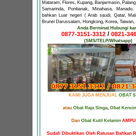
Mataram, Flores, Kupang, Banjarmasin, Palang
Samarinda, Pontianak, Minahasa, Manado,
bahkan Luar negeri ( Arab saudi, Qatar, Mala
Brunei Darussalam, Hongkong, Korea, Taiwan, S
Anda Berminat Hubungi ka
0877-3151-3312
/
0821-346
(SMS/TELP/Whatsapp)
KAMI JUGA MENJUAL
OBAT SI
atau
Obat Raja Singa
,
Obat Kenci
Dan
Obat Kutil Kelamin
AMPUH
Sudah Dibuktikan Oleh Ratusan Bahkan R