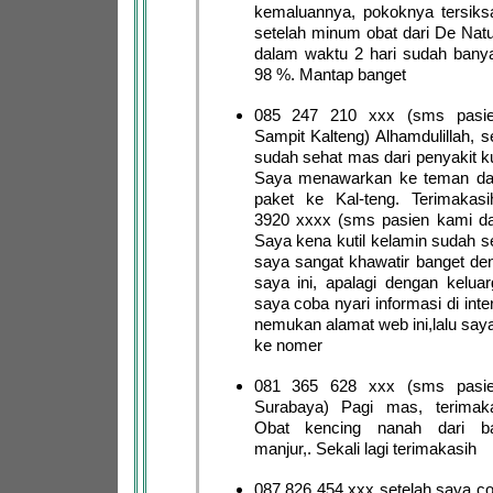
kemaluannya, pokoknya tersiksa
setelah minum obat dari De Natu
dalam waktu 2 hari sudah bany
98 %. Mantap banget
085 247 210 xxx (sms pasie
Sampit Kalteng) Alhamdulillah, 
sudah sehat mas dari penyakit ku
Saya menawarkan ke teman da
paket ke Kal-teng. Terimaka
3920 xxxx (sms pasien kami dar
Saya kena kutil kelamin sudah s
saya sangat khawatir banget de
saya ini, apalagi dengan keluar
saya coba nyari informasi di int
nemukan alamat web ini,lalu say
ke nomer
081 365 628 xxx (sms pasie
Surabaya) Pagi mas, terimak
Obat kencing nanah dari b
manjur,. Sekali lagi terimakasih
087 826 454 xxx setelah saya co