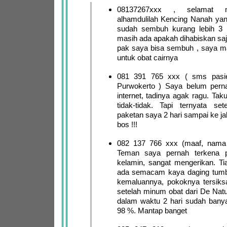
08137267xxx , selamat 
alhamdulilah Kencing Nanah ya
sudah sembuh kurang lebih 3 h
masih ada apakah dihabiskan saja
pak saya bisa sembuh , saya m
untuk obat cairnya
081 391 765 xxx ( sms pasie
Purwokerto ) Saya belum pernah
internet, tadinya agak ragu. Taku
tidak-tidak. Tapi ternyata sete
paketan saya 2 hari sampai ke ja
bos !!!
082 137 766 xxx (maaf, nama
Teman saya pernah terkena pe
kelamin, sangat mengerikan. Tia
ada semacam kaya daging tumb
kemaluannya, pokoknya tersiksa
setelah minum obat dari De Natu
dalam waktu 2 hari sudah bany
98 %. Mantap banget