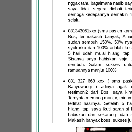
nggak tahu bagaimana nasib sa
saya tidak segera diobati ter
semoga kedepannya semakin m
selalu.
081343051xxx (sms pasien kami
Bos, terimakasih banyak, Alha
sudah sembuh 150%, 50% nya 
syukurku dan 100% adalah ke
5 hari udah mulai hilang, tapi
Sisanya saya habiskan saja. A
sembuh. Salam sukses untu
ramuannya manjur 100%
081 327 668 xxx ( sms pasie
Banyuwangi ) adinya agak 
testimoni2 dari Bos, saya kira
Ternyata memang manjur, minum
terlihat hasilnya. Setelah 5 h
hilang, tapi saya ikuti saran si
habiskan dan sekarang udah s
Makasih banyak boss, sukses ju