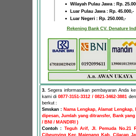
Wilayah Pulau Jawa : Rp. 25.00
Luar Pulau Jawa : Rp. 45.000,-
Luar Negeri : Rp. 250.000,-
Rekening Bank CV. Denature Ind
3.
Segera informasikan pembayaran Anda ke
kami di
0877-3151-3312
/ 0821-3462-3881
den
berkut :
Smskan :
Nama Lengkap, Alamat Lengkap, 
dipesan, Jumlah yang ditransfer, Bank yang 
/ BNI / MANDIRI )
Contoh :
Teguh Arif, Jl. Pemuda No.21 
Cibeunying Kec Majenang Kab. Cilacap J