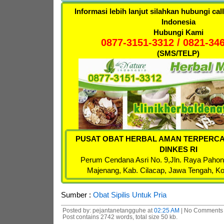
Informasi lebih lanjut silahkan hubungi cal
Indonesia
Hubungi Kami
0877-3151-3312 / 0821-34
(SMS/TELP)
PUSAT OBAT HERBAL AMAN TERPERCA
DINKES RI
Perum Cendana Asri No. 9,
Jln. Raya Pahon
Majenang, Kab. Cilacap, Jawa Tengah, K
Sumber :
Obat Sipilis Untuk Pria
Posted by: pejantanetangguhe at
02:25 AM
| No Comments 
Post contains 2742 words, total size 50 kb.