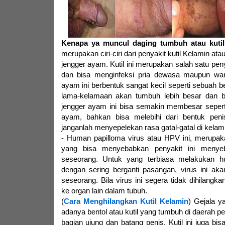
Kenapa ya muncul daging tumbuh atau kutil
merupakan ciri-ciri dari penyakit kutil Kelamin at
jengger ayam. Kutil ini merupakan salah satu pen
dan bisa menginfeksi pria dewasa maupun wan
ayam ini berbentuk sangat kecil seperti sebuah be
lama-kelamaan akan tumbuh lebih besar dan b
jengger ayam ini bisa semakin membesar sepert
ayam, bahkan bisa melebihi dari bentuk penis 
janganlah menyepelekan rasa gatal-gatal di kelamin
- Human papilloma virus atau HPV ini, merupak
yang bisa menyebabkan penyakit ini menye
seseorang. Untuk yang terbiasa melakukan 
dengan sering berganti pasangan, virus ini ak
seseorang. Bila virus ini segera tidak dihilangka
ke organ lain dalam tubuh.
(
Cara Menghilangkan Kutil Kelamin
) Gejala y
adanya bentol atau kutil yang tumbuh di daerah p
bagian ujung dan batang penis. Kutil ini juga b