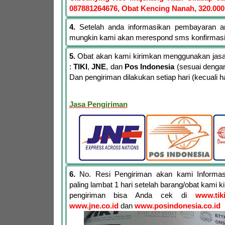
087881264676, Obat Kencing Nanah, 320.000
4.
Setelah anda informasikan pembayaran a
mungkin kami akan merespond sms konfirmas
5.
Obat akan kami kirimkan menggunakan jasa 
:
TIKI
,
JNE
, dan
Pos Indonesia
(sesuai dengan
Dan pengiriman dilakukan setiap hari (kecuali har
Jasa Pengiriman
6.
No. Resi Pengiriman akan kami Informa
paling lambat 1 hari setelah barang/obat kami 
pengiriman bisa Anda cek di
www.tik
www.jne.co.id
dan
www.posindonesia.co.id