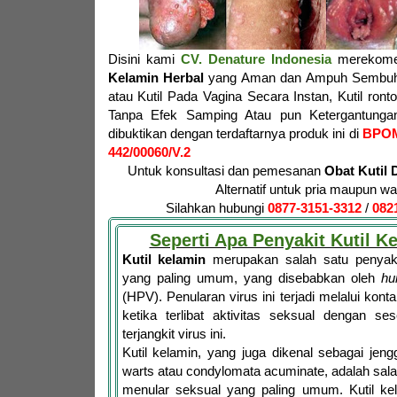
Disini kami
CV. Denature Indonesia
merekome
Kelamin Herbal
yang Aman dan Ampuh Sembuhk
atau Kutil Pada Vagina Secara Instan, Kutil ron
Tanpa Efek Samping Atau pun Ketergantungan
dibuktikan dengan terdaftarnya produk ini di
BPO
442/00060/V.2
Untuk konsultasi dan pemesanan
Obat Kutil 
Alternatif untuk pria maupun wa
Silahkan hubungi
0877-3151-3312
/
082
Seperti Apa Penyakit Kutil K
Kutil kelamin
merupakan salah satu penyaki
yang paling umum, yang disebabkan oleh
hu
(HPV). Penularan virus ini terjadi melalui konta
ketika terlibat aktivitas seksual dengan se
terjangkit virus ini.
Kutil kelamin, yang juga dikenal sebagai jen
warts atau condylomata acuminate, adalah salah
menular seksual yang paling umum. Kutil ke