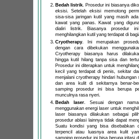
Bedah listrik
. Prosedur ini biasanya di
eksisi. Setelah eksisi memotong perm
sisa-sisa jaringan kutil yang masih ad
kawat yang panas. Kawat yang digun
dialiri listrik. Biasanya prosedur i
menghilangkan kutil yang terdapat di bag
Cryotherapy
. Ini merupakan prosedu
dengan cara dibekukan menggunakan
Cryotherapy biasanya harus dilakuk
hingga kutil hilang tanpa sisa dan tertu
Prosedur ini diterapkan untuk menghilan
kecil yang terdapat di penis, sekitar d
menjalani cryotherapy hindari hubungan s
dan area kulit di sekitarnya benar-b
samping prosedur ini bisa berupa 
munculnya rasa nyeri.
Bedah laser
. Sesuai dengan naman
menggunakan energi laser untuk menghil
laser biasanya dilakukan sebagai pilih
prosedur ablasi lainnya tidak dapat meng
Suatu kondisi yang bisa disebabkan o
terpencil atau luasnya area kulit yang
samping prosedur ini bisa berupa iritasi 