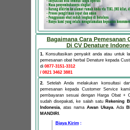
Bagaimana Cara Pemesanan O
Di CV Denature Indone
1.
Konsultasikan penyakit anda atau untuk 
pemesanan obat herbal Denature kepada Cus
di
0877-3151-3312
/ 0821 3462 3881
2.
Setelah Anda melakukan konsultasi dan
pemesanan kepada Customer Service kami,
pembayaran sesuai dengan Harga Obat + 
sudah disepakati, ke salah satu
Rekening B
Indonesia
, atas nama
Awan Ukaya
. Ada
B
MANDIRI
.
Biaya Kirim
: