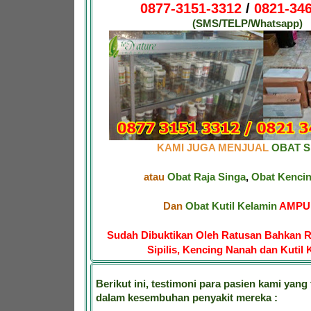
0877-3151-3312
/
0821-346
(SMS/TELP/Whatsapp)
KAMI JUGA MENJUAL
OBAT SI
atau
Obat Raja Singa
,
Obat Kenci
Dan
Obat Kutil Kelamin
AMPUH
Sudah Dibuktikan Oleh Ratusan Bahkan R
Sipilis, Kencing Nanah dan Kutil 
Berikut ini, testimoni para pasien kami yang 
dalam kesembuhan penyakit mereka :