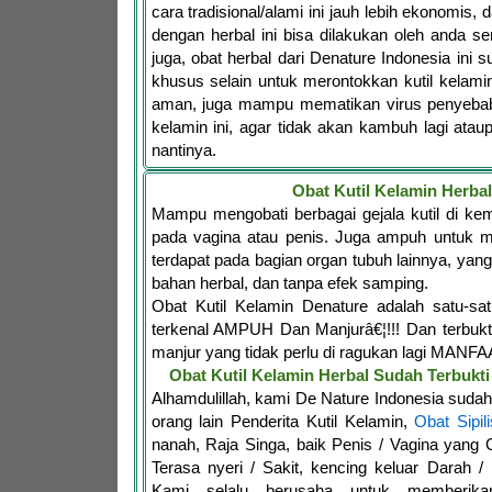
cara tradisional/alami ini jauh lebih ekonomis,
dengan herbal ini bisa dilakukan oleh anda se
juga, obat herbal dari Denature Indonesia ini 
khusus selain untuk merontokkan kutil kelam
aman, juga mampu mematikan virus penyebab d
kelamin ini, agar tidak akan kambuh lagi ata
nantinya.
Obat Kutil Kelamin Herbal
Mampu mengobati berbagai gejala kutil di ke
pada vagina atau penis. Juga ampuh untuk me
terdapat pada bagian organ tubuh lainnya, yang
bahan herbal, dan tanpa efek samping.
Obat Kutil Kelamin Denature adalah satu-s
terkenal AMPUH Dan Manjurâ€¦!!! Dan terbukt
manjur yang tidak perlu di ragukan lagi MANFA
Obat Kutil Kelamin Herbal Sudah Terbuk
Alhamdulillah, kami De Nature Indonesia sud
orang lain Penderita Kutil Kelamin,
Obat Sipili
nanah, Raja Singa, baik Penis / Vagina yang G
Terasa nyeri / Sakit, kencing keluar Darah /
Kami selalu berusaha untuk memberika