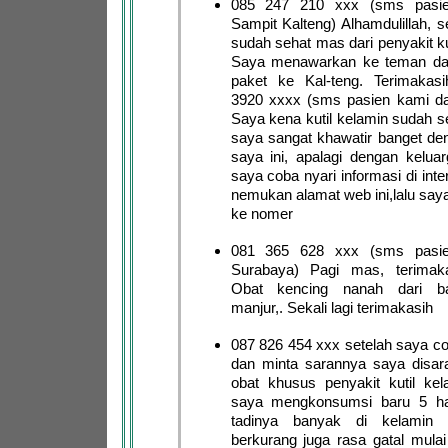
085 247 210 xxx (sms pasie
Sampit Kalteng) Alhamdulillah, 
sudah sehat mas dari penyakit ku
Saya menawarkan ke teman da
paket ke Kal-teng. Terimaka
3920 xxxx (sms pasien kami dar
Saya kena kutil kelamin sudah s
saya sangat khawatir banget de
saya ini, apalagi dengan keluar
saya coba nyari informasi di int
nemukan alamat web ini,lalu say
ke nomer
081 365 628 xxx (sms pasie
Surabaya) Pagi mas, terimak
Obat kencing nanah dari b
manjur,. Sekali lagi terimakasih
087 826 454 xxx setelah saya co
dan minta sarannya saya disa
obat khusus penyakit kutil kel
saya mengkonsumsi baru 5 har
tadinya banyak di kelamin
berkurang juga rasa gatal mulai