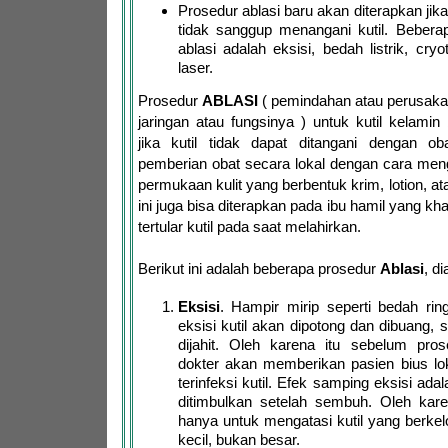
Prosedur ablasi baru akan diterapkan jika
tidak sanggup menangani kutil. Bebera
ablasi adalah eksisi, bedah listrik, cry
laser.
Prosedur
ABLASI
( pemindahan atau perusaka
jaringan atau fungsinya ) untuk kutil kelamin
jika kutil tidak dapat ditangani dengan oba
pemberian obat secara lokal dengan cara men
permukaan kulit yang berbentuk krim, lotion, at
ini juga bisa diterapkan pada ibu hamil yang kh
tertular kutil pada saat melahirkan.
Berikut ini adalah beberapa prosedur
Ablasi
, d
Eksisi
. Hampir mirip seperti bedah rin
eksisi kutil akan dipotong dan dibuang, se
dijahit. Oleh karena itu sebelum prose
dokter akan memberikan pasien bius lo
terinfeksi kutil. Efek samping eksisi ad
ditimbulkan setelah sembuh. Oleh karen
hanya untuk mengatasi kutil yang berke
kecil, bukan besar.